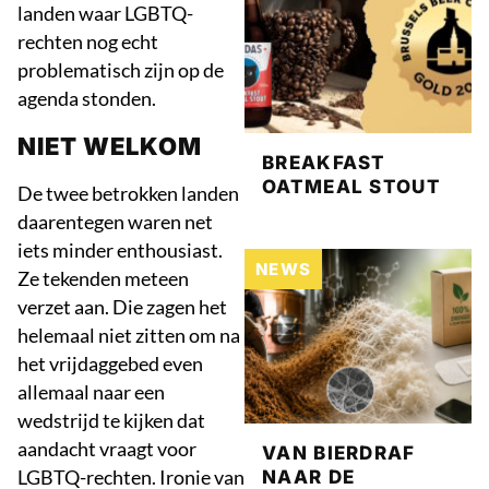
landen waar LGBTQ-
rechten nog echt
problematisch zijn op de
agenda stonden.
NIET WELKOM
BREAKFAST
OATMEAL STOUT
De twee betrokken landen
daarentegen waren net
iets minder enthousiast.
NEWS
Ze tekenden meteen
verzet aan. Die zagen het
helemaal niet zitten om na
het vrijdaggebed even
allemaal naar een
wedstrijd te kijken dat
aandacht vraagt voor
VAN BIERDRAF
LGBTQ-rechten. Ironie van
NAAR DE