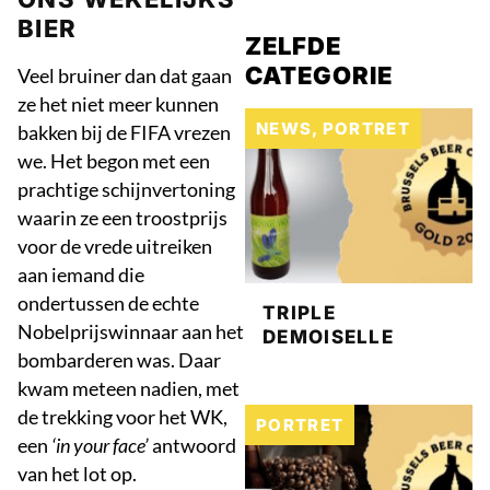
BIER
ZELFDE
CATEGORIE
Veel bruiner dan dat gaan
ze het niet meer kunnen
NEWS
,
PORTRET
bakken bij de FIFA vrezen
we. Het begon met een
prachtige schijnvertoning
waarin ze een troostprijs
voor de vrede uitreiken
aan iemand die
ondertussen de echte
TRIPLE
Nobelprijswinnaar aan het
DEMOISELLE
bombarderen was. Daar
kwam meteen nadien, met
de trekking voor het WK,
PORTRET
een
‘in your face’
antwoord
van het lot op.