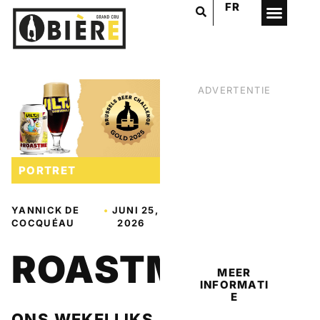
FR
ADVERTENTIE
PORTRET
YANNICK DE
•
JUNI 25,
COCQUÉAU
2026
BIER
ROASTME
MEER
INFORMATI
E
ONS WEKELIJKS