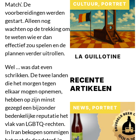
CULTUUR
,
PORTRET
Match’. De
voorbereidingen werden
gestart. Alleen nog
wachten op de trekking om
te weten wie er dan
effectief zou spelen en de
plannen verder uitrollen.
LA GUILLOTINE
Wel … was dat even
schrikken. De twee landen
RECENTE
die het morgen tegen
ARTIKELEN
elkaar mogen opnemen,
hebben op zijn minst
gezegd een bijzonder
NEWS
,
PORTRET
bedenkelijke reputatie het
vlak van LGBTQ-rechten.
In Iran bekopen sommigen