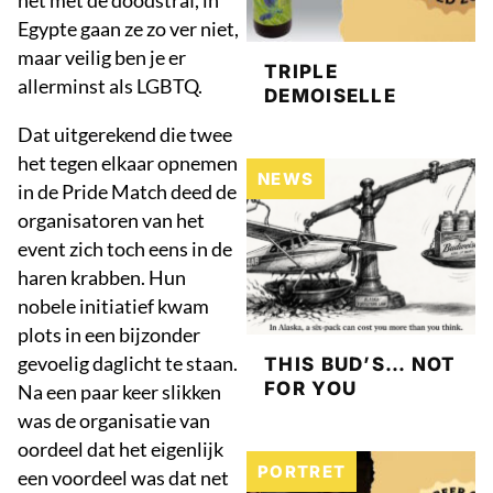
het met de doodstraf, in
Egypte gaan ze zo ver niet,
maar veilig ben je er
TRIPLE
allerminst als LGBTQ.
DEMOISELLE
Dat uitgerekend die twee
het tegen elkaar opnemen
NEWS
in de Pride Match deed de
organisatoren van het
event zich toch eens in de
haren krabben. Hun
nobele initiatief kwam
plots in een bijzonder
gevoelig daglicht te staan.
THIS BUD’S… NOT
FOR YOU
Na een paar keer slikken
was de organisatie van
oordeel dat het eigenlijk
PORTRET
een voordeel was dat net