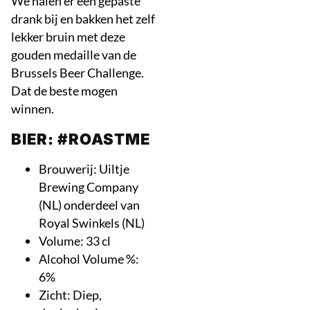
We halen er een gepaste
drank bij en bakken het zelf
lekker bruin met deze
gouden medaille van de
Brussels Beer Challenge.
Dat de beste mogen
winnen.
BIER: #ROASTME
Brouwerij: Uiltje
Brewing Company
(NL) onderdeel van
Royal Swinkels (NL)
Volume: 33 cl
Alcohol Volume %:
6%
Zicht: Diep,