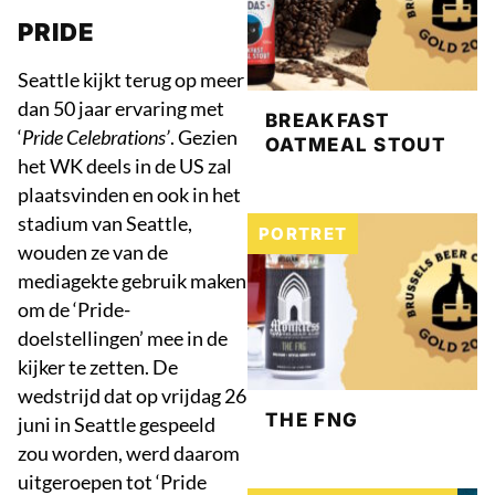
PRIDE
Seattle kijkt terug op meer
dan 50 jaar ervaring met
BREAKFAST
‘
Pride Celebrations’
. Gezien
OATMEAL STOUT
het WK deels in de US zal
plaatsvinden en ook in het
stadium van Seattle,
PORTRET
wouden ze van de
mediagekte gebruik maken
om de ‘Pride-
doelstellingen’ mee in de
kijker te zetten. De
wedstrijd dat op vrijdag 26
THE FNG
juni in Seattle gespeeld
zou worden, werd daarom
uitgeroepen tot ‘Pride