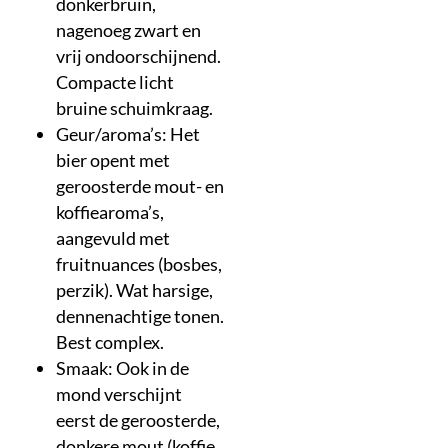
donkerbruin,
nagenoeg zwart en
vrij ondoorschijnend.
Compacte licht
bruine schuimkraag.
Geur/aroma’s: Het
bier opent met
geroosterde mout- en
koffiearoma’s,
aangevuld met
fruitnuances (bosbes,
perzik). Wat harsige,
dennenachtige tonen.
Best complex.
Smaak: Ook in de
mond verschijnt
eerst de geroosterde,
donkere mout (koffie