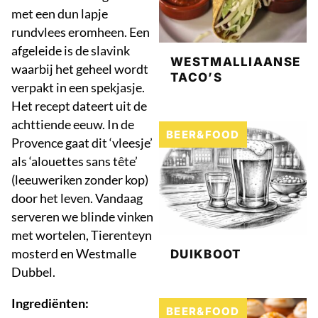
met een dun lapje
rundvlees eromheen. Een
afgeleide is de slavink
WESTMALLIAANSE
waarbij het geheel wordt
TACO’S
verpakt in een spekjasje.
Het recept dateert uit de
achttiende eeuw. In de
BEER&FOOD
Provence gaat dit ‘vleesje’
als ‘alouettes sans tête’
(leeuweriken zonder kop)
door het leven. Vandaag
serveren we blinde vinken
met wortelen, Tierenteyn
mosterd en Westmalle
DUIKBOOT
Dubbel.
Ingrediënten:
BEER&FOOD