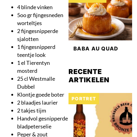
4 blinde vinken
5oo gr fijngesneden
worteltjes
2 fijngesnipperde
sjalotten
1 fijngesnipperd
BABA AU QUAD
teentje look
1 el Tierentyn
mosterd
RECENTE
25 cl Westmalle
ARTIKELEN
Dubbel
Klontje goede boter
PORTRET
2 blaadjes laurier
2 takjes tijm
Handvol gesnipperde
bladpeterselie
Peper & zout