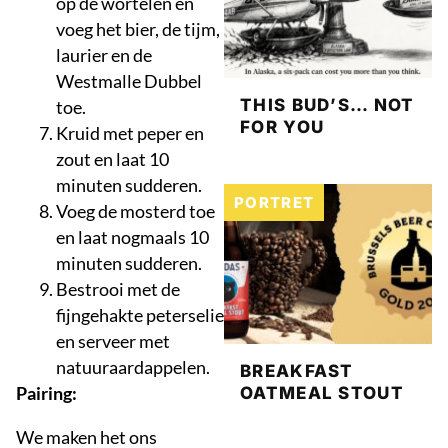
op de wortelen en
voeg het bier, de tijm,
laurier en de
Westmalle Dubbel
THIS BUD’S… NOT
toe.
FOR YOU
Kruid met peper en
zout en laat 10
minuten sudderen.
PORTRET
Voeg de mosterd toe
en laat nogmaals 10
minuten sudderen.
Bestrooi met de
fijngehakte peterselie
en serveer met
natuuraardappelen.
BREAKFAST
Pairing:
OATMEAL STOUT
We maken het ons