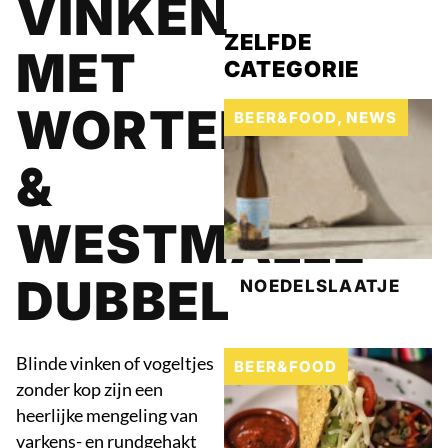
VINKEN
ZELFDE
MET
CATEGORIE
WORTELEN
BEER&FOOD
,
NEWS
&
WESTMALLE
DUBBEL
NOEDELSLAATJE
Blinde vinken of vogeltjes
BEER&FOOD
zonder kop zijn een
heerlijke mengeling van
varkens- en rundgehakt