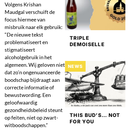
Volgens Krishan
Maudgal verschuift de
focus hiermee van
misbruik naar elk gebruik:
“De nieuwe tekst
TRIPLE
problematiseert en
DEMOISELLE
stigmatiseert
alcoholgebruik in het
algemeen. Wij geloven niet
NEWS
dat zo’n ongenuanceerde
boodschap bijdraagt aan
correcte informatie of
bewustwording. Een
geloofwaardig
gezondheidsbeleid steunt
THIS BUD’S… NOT
op feiten, niet op zwart-
FOR YOU
witboodschappen.”