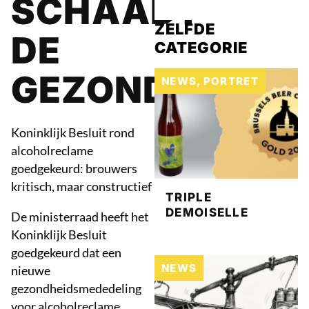
SCHAADT
ZELFDE
DE
CATEGORIE
GEZONDHEID
NEWS
,
PORTRET
Koninklijk Besluit rond
alcoholreclame
goedgekeurd: brouwers
kritisch, maar constructief
TRIPLE
DEMOISELLE
De ministerraad heeft het
Koninklijk Besluit
goedgekeurd dat een
NEWS
nieuwe
gezondheidsmededeling
voor alcoholreclame