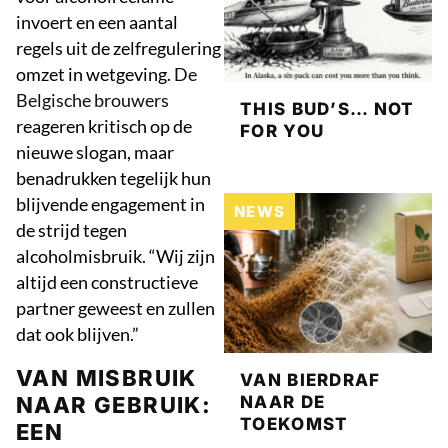
invoert en een aantal
regels uit de zelfregulering
omzet in wetgeving.
De
Belgische brouwers
THIS BUD’S… NOT
reageren kritisch op de
FOR YOU
nieuwe slogan, maar
benadrukken tegelijk hun
blijvende engagement in
NEWS
de strijd tegen
alcoholmisbruik. “Wij zijn
altijd een constructieve
partner geweest en zullen
dat ook blijven.”
VAN MISBRUIK
VAN BIERDRAF
NAAR GEBRUIK:
NAAR DE
TOEKOMST
EEN