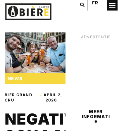
FR
ADVERTENTIE
NEWS
BIER
BIER GRAND
•
APRIL 2,
CRU
2026
MEER
NEGATIVITEIT
INFORMATI
E