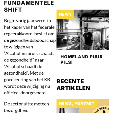
FUNDAMENTELE
SHIFT
NEWS
Begin vorig jaar werd, in
het kader van het federale
regeerakkoord, beslist om
de gezondheidsboodschap
te wijzigen van
“Alcoholmisbruik schaadt
HOMELAND PUUR
de gezondheid” naar
PILS!
“Alcohol schaadt de
gezondheid”. Met de
goedkeuring van het KB
RECENTE
wordt deze wijziging nu
ARTIKELEN
officieel doorgevoerd.
De sector uitte meteen
NEWS
,
PORTRET
bezorgdheid.